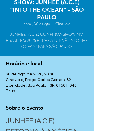
SHOW: JUNHEE (A.C.E)
“INTO THE OCEAN” - SÃO
PAULO
dom., 30 de ago.
  |  
Cine Joia
JUNHEE (A.C.E) CONFIRMA SHOW NO
BRASIL EM 2026 E TRAZ A TURNÊ “INTO THE
OCEAN” PARA SÃO PAULO.
Horário e local
30 de ago. de 2026, 20:00
Cine Joia, Praça Carlos Gomes, 82 -
Liberdade, São Paulo - SP, 01501-040,
Brasil
Sobre o Evento
JUNHEE (A.C.E) 