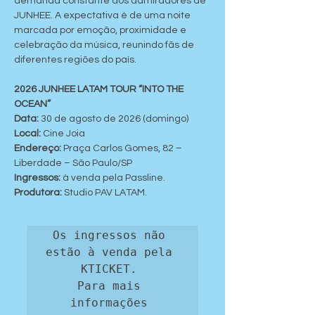
demanda constante dos admiradores de 
JUNHEE. A expectativa é de uma noite 
marcada por emoção, proximidade e 
celebração da música, reunindo fãs de 
diferentes regiões do país.
2026 JUNHEE LATAM TOUR “INTO THE 
OCEAN”
Data: 
30 de agosto de 2026 (domingo)
Local: 
Cine Joia
Endereço:
 Praça Carlos Gomes, 82 – 
Liberdade – São Paulo/SP
Ingressos:
 à venda pela Passline.
Produtora:
 Studio PAV LATAM.
Os ingressos não 
estão à venda pela 
KTICKET. 

Para mais 
informações 