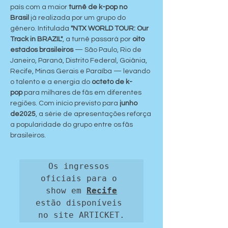
país com a maior 
turnê de k-pop no 
Brasil
 já realizada por um grupo do 
gênero. Intitulada 
"NTX WORLD TOUR: Our 
Track in BRAZIL"
, a turnê passará por 
oito 
estados brasileiros
 — São Paulo, Rio de 
Janeiro, Paraná, Distrito Federal, Goiânia, 
Recife, Minas Gerais e Paraíba — levando 
o talento e a energia do 
octeto de k-
pop
 para milhares de fãs em diferentes 
regiões. Com início previsto para 
junho 
de2025
, a série de apresentações reforça 
a popularidade do grupo entre os fãs 
brasileiros.
Os ingressos 
oficiais para o 
show em 
Recife
estão disponíveis 
no site ARTICKET.