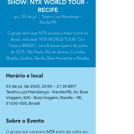
SHOW: NTX WORLD TOUR -
RECIFE
qui., 03 de jul.
  |  
Teatro Luiz Mendonça -
Recife/PE
O grupo de k-pop NTX anuncia a maior turnê no
Brasil, intitulada "NTX WORLD TOUR: Our
Track in BRAZIL", com 8 shows a partir de junho
de 2025: São Paulo, Rio de Janeiro, Curitiba,
Brasília, Goiânia, Recife, Belo Horizonte e Paraíba.
Horário e local
03 de jul. de 2025, 20:00 – 21:30 BRT
Teatro Luiz Mendonça - Recife/PE, Av. Boa
Viagem, S/N - Boa Viagem, Recife - PE,
51030-000, Brasil
Sobre o Evento
O grupo sul-coreano 
NTX
 está de volta ao 