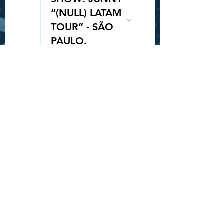
“(NULL) LATAM
TOUR” - SÃO
Queue-Fair
PAULO.
25
20:00
SORTEIO
INGRESSO -
ROCK IN RIO -
STRAY KIDS
28
19:30
SHOW: GAHO
"TO MARS
TOUR" -
BELÉM