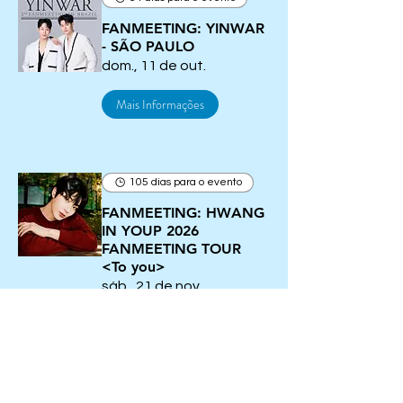
FANMEETING: YINWAR
- SÃO PAULO
dom., 11 de out.
Mais Informações
105 dias para o evento
FANMEETING: HWANG
IN YOUP 2026
FANMEETING TOUR
Queue-Fair
<To you>
sáb., 21 de nov.
Mais Informações
FANMEETING: TOPTAP