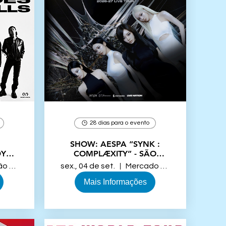
28 dias para o evento
SHOW: AESPA “SYNK :
DY
COMPLÆXITY” - SÃO
LO
PAULO
Vibra São Paulo
sex., 04 de set.
Mercado Livre Arena Pacaembu
Mais Informações