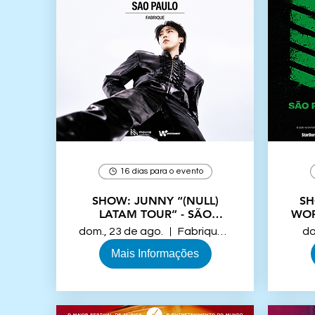
16 dias para o evento
SHOW: JUNNY “(NULL)
SHOW: 
LATAM TOUR” - SÃO
WOR
PAULO.
dom., 23 de ago.
Fabrique Club
do
Mais Informações