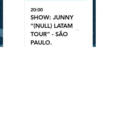
20:00
SHOW: JUNNY
“(NULL) LATAM
TOUR” - SÃO
Queue-Fair
PAULO.
25
20:00
SORTEIO
INGRESSO -
ROCK IN RIO -
STRAY KIDS
28
19:30
SHOW: GAHO
"TO MARS