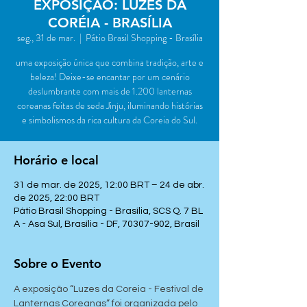
EXPOSIÇÃO: LUZES DA
CORÉIA - BRASÍLIA
seg., 31 de mar.
  |  
Pátio Brasil Shopping - Brasília
uma exposição única que combina tradição, arte e
beleza! Deixe-se encantar por um cenário
deslumbrante com mais de 1.200 lanternas
coreanas feitas de seda Jinju, iluminando histórias
e simbolismos da rica cultura da Coreia do Sul.
Horário e local
31 de mar. de 2025, 12:00 BRT – 24 de abr.
de 2025, 22:00 BRT
Pátio Brasil Shopping - Brasília, SCS Q. 7 BL
A - Asa Sul, Brasília - DF, 70307-902, Brasil
Sobre o Evento
A exposição “Luzes da Coreia - Festival de 
Lanternas Coreanas” foi organizada pelo 