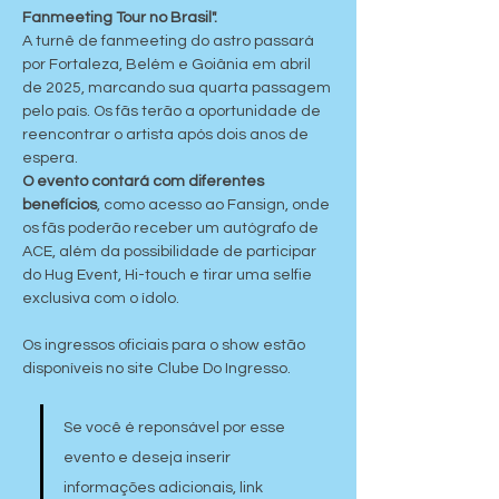
Fanmeeting Tour no Brasil". 
A turnê de fanmeeting do astro passará 
por Fortaleza, Belém e Goiânia em abril 
de 2025, marcando sua quarta passagem 
pelo país. Os fãs terão a oportunidade de 
reencontrar o artista após dois anos de 
espera.
O evento contará com diferentes 
benefícios
, como acesso ao Fansign, onde 
os fãs poderão receber um autógrafo de 
ACE, além da possibilidade de participar 
do Hug Event, Hi-touch e tirar uma selfie 
exclusiva com o ídolo.
Os ingressos oficiais para o show estão 
disponíveis no site Clube Do Ingresso.
Se você é reponsável por esse 
evento e deseja inserir 
informações adicionais, link 