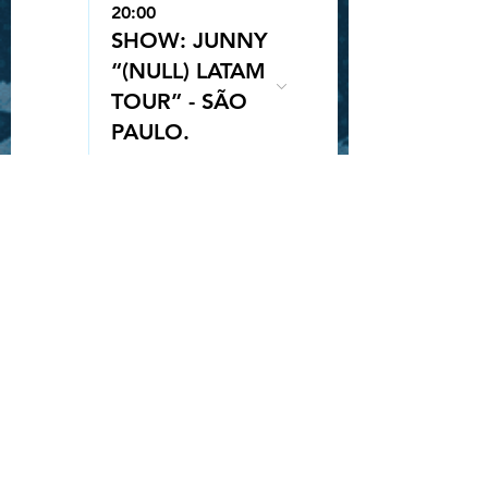
20:00
SHOW: JUNNY
“(NULL) LATAM
TOUR” - SÃO
Queue-Fair
PAULO.
25
20:00
SORTEIO
INGRESSO -
ROCK IN RIO -
STRAY KIDS
28
19:30
SHOW: GAHO
"TO MARS
TOUR" -