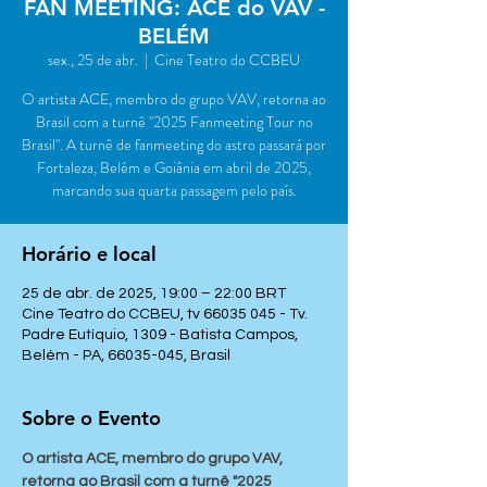
FAN MEETING: ACE do VAV -
BELÉM
sex., 25 de abr.
  |  
Cine Teatro do CCBEU
O artista ACE, membro do grupo VAV, retorna ao
Brasil com a turnê "2025 Fanmeeting Tour no
Brasil". A turnê de fanmeeting do astro passará por
Fortaleza, Belém e Goiânia em abril de 2025,
marcando sua quarta passagem pelo país.
Horário e local
25 de abr. de 2025, 19:00 – 22:00 BRT
Cine Teatro do CCBEU, tv 66035 045 - Tv.
Padre Eutíquio, 1309 - Batista Campos,
Belém - PA, 66035-045, Brasil
Sobre o Evento
O artista ACE, membro do grupo VAV, 
retorna ao Brasil com a turnê "2025 