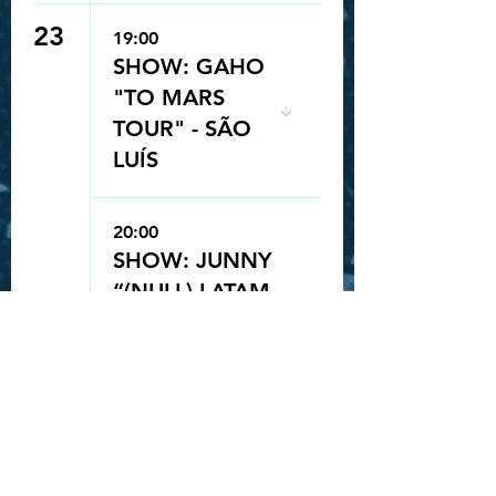
23
19:00
SHOW: GAHO
"TO MARS
TOUR" - SÃO
LUÍS
20:00
SHOW: JUNNY
Queue-Fair
“(NULL) LATAM
TOUR” - SÃO
PAULO.
28
19:30
SHOW: GAHO
"TO MARS