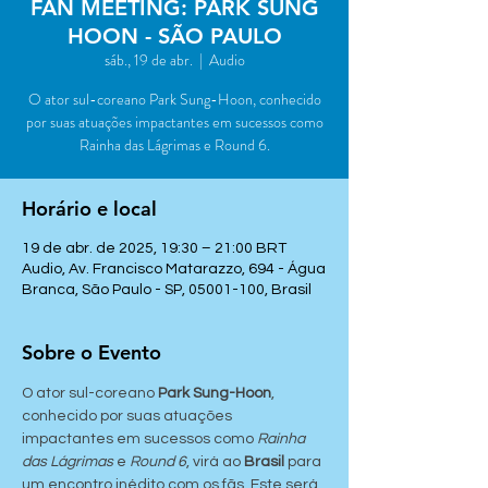
FAN MEETING: PARK SUNG
HOON - SÃO PAULO
sáb., 19 de abr.
  |  
Audio
O ator sul-coreano Park Sung-Hoon, conhecido
por suas atuações impactantes em sucessos como
Rainha das Lágrimas e Round 6.
Horário e local
19 de abr. de 2025, 19:30 – 21:00 BRT
Audio, Av. Francisco Matarazzo, 694 - Água
Branca, São Paulo - SP, 05001-100, Brasil
Sobre o Evento
O ator sul-coreano 
Park Sung-Hoon
, 
conhecido por suas atuações 
impactantes em sucessos como 
Rainha 
das Lágrimas
 e 
Round 6
, virá ao 
Brasil
 para 
um encontro inédito com os fãs. Este será 