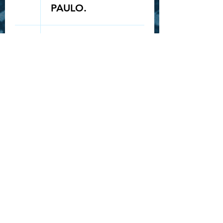
PAULO.
Queue-Fair
25
20:00
SORTEIO
INGRESSO -
ROCK IN RIO -
STRAY KIDS
28
19:30
SHOW: GAHO
"TO MARS
TOUR" -
BELÉM
30
16:00