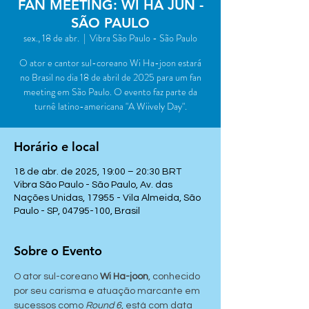
FAN MEETING: WI HA JUN -
SÃO PAULO
sex., 18 de abr.
  |  
Vibra São Paulo - São Paulo
O ator e cantor sul-coreano Wi Ha-joon estará
no Brasil no dia 18 de abril de 2025 para um fan
meeting em São Paulo. O evento faz parte da
turnê latino-americana "A Wiively Day".
Horário e local
18 de abr. de 2025, 19:00 – 20:30 BRT
Vibra São Paulo - São Paulo, Av. das
Nações Unidas, 17955 - Vila Almeida, São
Paulo - SP, 04795-100, Brasil
Sobre o Evento
O ator sul-coreano 
Wi Ha-joon
, conhecido 
por seu carisma e atuação marcante em 
sucessos como 
Round 6
, está com data 