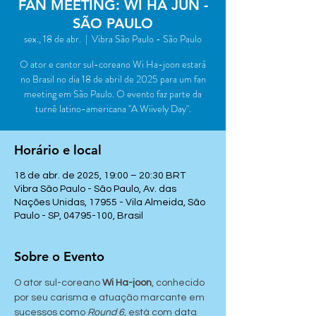
FAN MEETING: WI HA JUN -
SÃO PAULO
sex., 18 de abr.
  |  
Vibra São Paulo - São Paulo
O ator e cantor sul-coreano Wi Ha-joon estará
no Brasil no dia 18 de abril de 2025 para um fan
meeting em São Paulo. O evento faz parte da
turnê latino-americana "A Wiively Day".
Horário e local
18 de abr. de 2025, 19:00 – 20:30 BRT
Vibra São Paulo - São Paulo, Av. das
Nações Unidas, 17955 - Vila Almeida, São
Paulo - SP, 04795-100, Brasil
Sobre o Evento
O ator sul-coreano 
Wi Ha-joon
, conhecido 
por seu carisma e atuação marcante em 
sucessos como 
Round 6
, está com data 