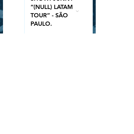
“(NULL) LATAM
TOUR” - SÃO
PAULO.
Queue-Fair
25
20:00
SORTEIO
INGRESSO -
ROCK IN RIO -
STRAY KIDS
28
19:30
SHOW: GAHO
"TO MARS
TOUR" -
BELÉM