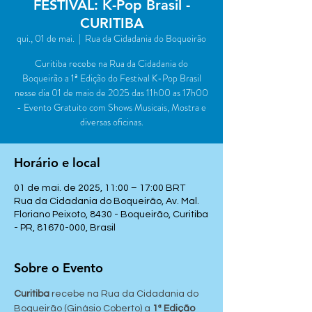
FESTIVAL: K-Pop Brasil -
CURITIBA
qui., 01 de mai.
  |  
Rua da Cidadania do Boqueirão
Curitiba recebe na Rua da Cidadania do
Boqueirão a 1ª Edição do Festival K-Pop Brasil
nesse dia 01 de maio de 2025 das 11h00 as 17h00
- Evento Gratuito com Shows Musicais, Mostra e
diversas oficinas.
Horário e local
01 de mai. de 2025, 11:00 – 17:00 BRT
Rua da Cidadania do Boqueirão, Av. Mal.
Floriano Peixoto, 8430 - Boqueirão, Curitiba
- PR, 81670-000, Brasil
Sobre o Evento
Curitiba 
recebe na Rua da Cidadania do 
Boqueirão (Ginásio Coberto) a 
1ª Edição 