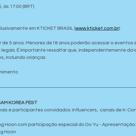
, às 17:00 (BRT)
clusivamente em KTICKET BRASIL (
www.kticket.com.br
)
tir de 5 anos. Menores de18 anos poderão acessar o event
 legais. É importante ressaltar que, independentemente da i
, incluindo crianças.
enimento
SAM KOREA FEST
nais e participantes convidados: Influencers,  canais de K-C
ng Hoon com participação especial do Do Yu - Apresentação: 
ng Hoon 