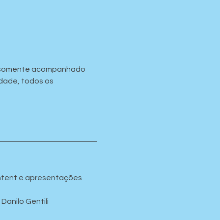
os somente acompanhado 
dade, todos os 
ontent e apresentações
Danilo Gentili