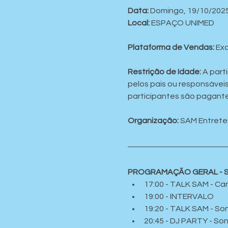
Data:
 Domingo, 19/10/2025
Local:
 ESPAÇO UNIMED
Plataforma de Vendas:
 Ex
Restrição de Idade:
 A par
pelos pais ou responsáveis
participantes são pagantes
Organização:
 SAM Entret
PROGRAMAÇÃO GERAL - 
17:00 - TALK SAM - Ca
19:00 - INTERVALO
19:20 - TALK SAM - So
20:45 - DJ PARTY - So