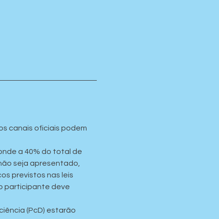
os canais oficiais podem 
onde a 40% do total de 
não seja apresentado, 
os previstos nas leis 
o participante deve 
iência (PcD) estarão 