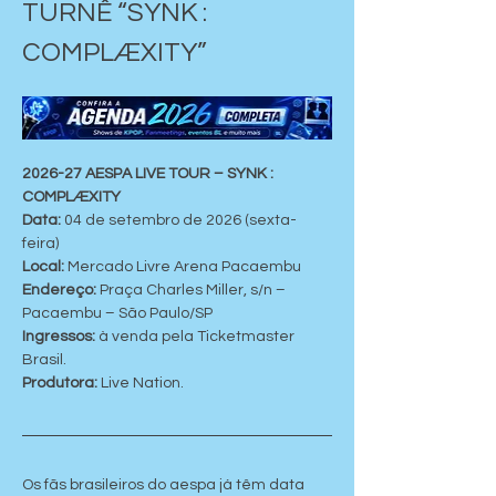
TURNÊ “SYNK : 
COMPLÆXITY”
2026-27 AESPA LIVE TOUR – SYNK : 
COMPLÆXITY
Data:
 04 de setembro de 2026 (sexta-
feira)
Local: 
Mercado Livre Arena Pacaembu
Endereço:
 Praça Charles Miller, s/n – 
Pacaembu – São Paulo/SP
Ingressos: 
à venda pela Ticketmaster 
Brasil.
Produtora: 
Live Nation.
Os fãs brasileiros do aespa já têm data 