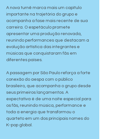
A nova turnê marca mais um capítulo 
importante na trajetória do grupo e 
acompanha a fase mais recente de sua 
carreira. O espetáculo promete 
apresentar uma produção renovada, 
reunindo performances que destacam a 
evolução artística das integrantes e 
músicas que conquistaram fãs em 
diferentes países.
A passagem por São Paulo reforça a forte 
conexão do aespa com o público 
brasileiro, que acompanha o grupo desde 
seus primeiros lançamentos. A 
expectativa é de uma noite especial para 
os fãs, reunindo música, performance e 
toda a energia que transformou o 
quarteto em um dos principais nomes do 
K-pop global.