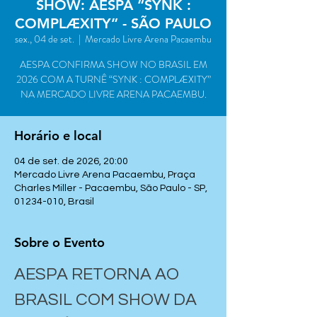
SHOW: AESPA “SYNK :
COMPLÆXITY” - SÃO PAULO
sex., 04 de set.
  |  
Mercado Livre Arena Pacaembu
AESPA CONFIRMA SHOW NO BRASIL EM
2026 COM A TURNÊ “SYNK : COMPLÆXITY”
NA MERCADO LIVRE ARENA PACAEMBU.
Horário e local
04 de set. de 2026, 20:00
Mercado Livre Arena Pacaembu, Praça
Charles Miller - Pacaembu, São Paulo - SP,
01234-010, Brasil
Sobre o Evento
AESPA RETORNA AO 
BRASIL COM SHOW DA 