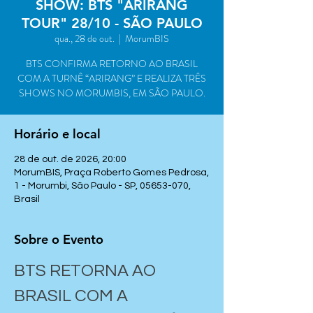
SHOW: BTS "ARIRANG
TOUR" 28/10 - SÃO PAULO
qua., 28 de out.
  |  
MorumBIS
BTS CONFIRMA RETORNO AO BRASIL
COM A TURNÊ “ARIRANG” E REALIZA TRÊS
SHOWS NO MORUMBIS, EM SÃO PAULO.
Horário e local
28 de out. de 2026, 20:00
MorumBIS, Praça Roberto Gomes Pedrosa,
1 - Morumbi, São Paulo - SP, 05653-070,
Brasil
Sobre o Evento
BTS RETORNA AO 
BRASIL COM A 