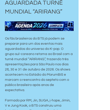
AGUARDADA TURNÊ 
MUNDIAL “ARIRANG”
Os fãs brasileiros do BTS já podem se 
preparar para um dos eventos mais 
aguardados do universo do K-pop. O 
grupo sul-coreano retorna ao Brasil com a 
turnê mundial “ARIRANG”, trazendo três 
apresentações para São Paulo nos dias 
28, 30 e 31 de outubro de 2026. Os shows 
acontecem no Estádio do MorumBIS e 
marcam o reencontro do septeto com o 
público brasileiro após anos de 
expectativa.
Formado por RM, Jin, SUGA, j-hope, Jimin, 
V e Jung Kook, o BTS construiu uma 