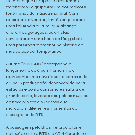
trajetória que ultrapassou fronteiras e 
transformou o grupo em um dos maiores 
fenômenos da música mundial. Com 
recordes de vendas, turnês esgotadas e 
uma influência cultural que alcança 
diferentes gerações, os artistas 
consolidaram uma base de fãs global e 
uma presença marcante na história da 
música pop contemporânea.
A turnê “ARIRANG” acompanha o 
lançamento do álbum homônimo e 
representa uma nova fase na carreira do 
grupo. A produção foi desenvolvida para 
estádios e conta com uma estrutura de 
grande porte, levando aos palcos músicas 
do novo projeto e sucessos que 
marcaram diferentes momentos da 
discografia do BTS.
A passagem pelo Brasil reforça a forte 
conexão entre o BTS e o ARMY brasileiro, 