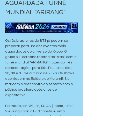
AGUARDADA TURNÊ 
MUNDIAL “ARIRANG”
Os fãs brasileiros do BTS já podem se 
preparar para um dos eventos mais 
aguardados do universo do K-pop. O 
grupo sul-coreano retorna ao Brasil com a 
turnê mundial “ARIRANG”, trazendo três 
apresentações para São Paulo nos dias 
28, 30 e 31 de outubro de 2026. Os shows 
acontecem no Estádio do MorumBIS e 
marcam o reencontro do septeto com o 
público brasileiro após anos de 
expectativa.
Formado por RM, Jin, SUGA, j-hope, Jimin, 
V e Jung Kook, o BTS construiu uma 