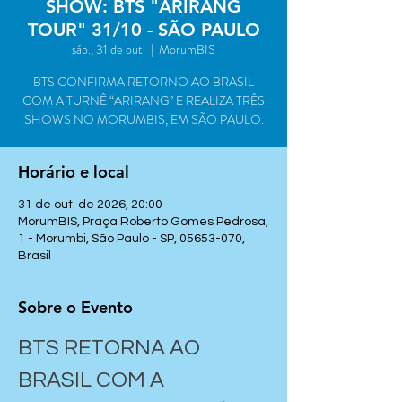
SHOW: BTS "ARIRANG
TOUR" 31/10 - SÃO PAULO
sáb., 31 de out.
  |  
MorumBIS
BTS CONFIRMA RETORNO AO BRASIL
COM A TURNÊ “ARIRANG” E REALIZA TRÊS
SHOWS NO MORUMBIS, EM SÃO PAULO.
Horário e local
31 de out. de 2026, 20:00
MorumBIS, Praça Roberto Gomes Pedrosa,
1 - Morumbi, São Paulo - SP, 05653-070,
Brasil
Sobre o Evento
BTS RETORNA AO 
BRASIL COM A 