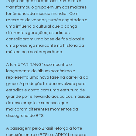
trajetória que ultrapassou fronteiras e 
transformou o grupo em um dos maiores 
fenômenos da música mundial. Com 
recordes de vendas, turnês esgotadas e 
uma influência cultural que alcança 
diferentes gerações, os artistas 
consolidaram uma base de fãs global e 
uma presença marcante na história da 
música pop contemporânea.
A turnê “ARIRANG” acompanha o 
lançamento do álbum homônimo e 
representa uma nova fase na carreira do 
grupo. A produção foi desenvolvida para 
estádios e conta com uma estrutura de 
grande porte, levando aos palcos músicas 
do novo projeto e sucessos que 
marcaram diferentes momentos da 
discografia do BTS.
A passagem pelo Brasil reforça a forte 
conexão entre o BTS e o ARMY brasileiro, 