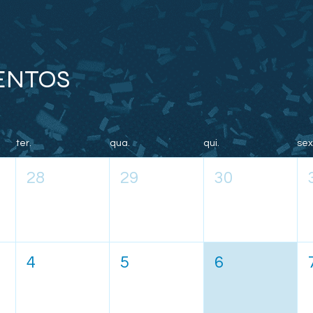
ENTOS
ter.
qua.
qui.
sex
28
29
30
4
5
6