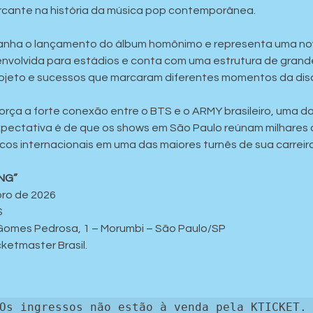
rcante na história da música pop contemporânea.
nha o lançamento do álbum homônimo e representa uma nova
envolvida para estádios e conta com uma estrutura de grande
ojeto e sucessos que marcaram diferentes momentos da dis
orça a forte conexão entre o BTS e o ARMY brasileiro, uma d
xpectativa é de que os shows em São Paulo reúnam milhares 
cos internacionais em uma das maiores turnês de sua carreira
NG”
bro de 2026
S
Gomes Pedrosa, 1 – Morumbi – São Paulo/SP
cketmaster Brasil.
Os ingressos não estão à venda pela KTICKET. 