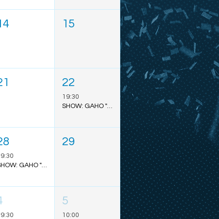
14
15
21
22
19:30
SHOW: GAHO "TO MARS TOUR" - SÃO PAULO
28
29
9:30
SHOW: GAHO "TO MARS TOUR" - BELÉM
4
5
9:30
10:00