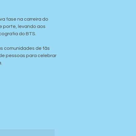
 fase na carreira do 
 porte, levando aos 
cografia do BTS.
as comunidades de fãs 
de pessoas para celebrar 
.

