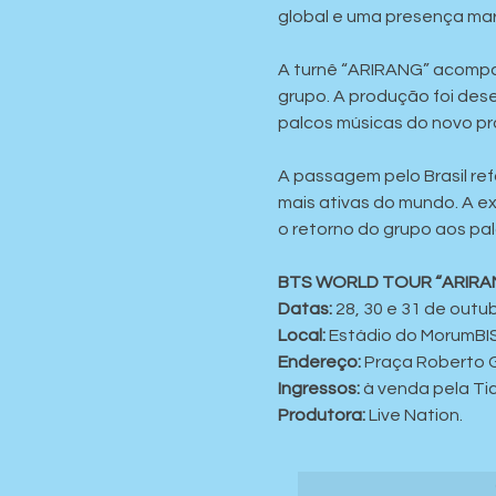
global e uma presença ma
A turnê “ARIRANG” acompa
grupo. A produção foi des
palcos músicas do novo pr
A passagem pelo Brasil ref
mais ativas do mundo. A e
o retorno do grupo aos pal
BTS WORLD TOUR “ARIRA
Datas:
 28, 30 e 31 de outu
Local:
 Estádio do MorumBI
Endereço: 
Praça Roberto 
Ingressos:
 à venda pela Ti
Produtora:
 Live Nation.