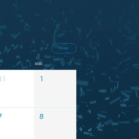
Hoje
.
sáb.
31
1
7
8