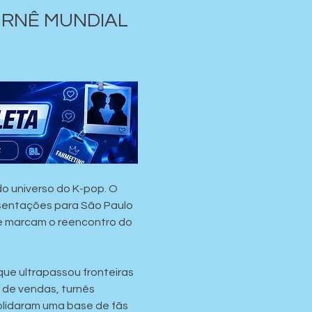
RNÊ MUNDIAL 
o universo do K-pop. O 
esentações para São Paulo 
e marcam o reencontro do 
que ultrapassou fronteiras 
de vendas, turnês 
olidaram uma base de fãs 