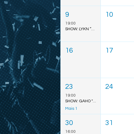
9
10
19:00
SHOW: LYKN “DUSK & DAWN” - SÃO PAULO
16
17
23
24
19:00
SHOW: GAHO "TO MARS TOUR" - SÃO LUÍS
Mais 1
30
31
16:00