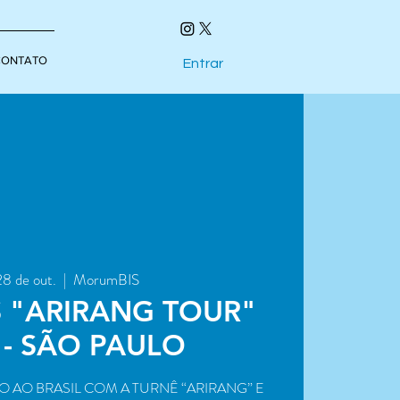
CONTATO
Entrar
28 de out.
  |  
MorumBIS
S "ARIRANG TOUR"
 - SÃO PAULO
 AO BRASIL COM A TURNÊ “ARIRANG” E