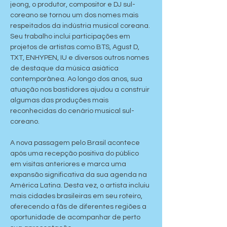
jeong, o produtor, compositor e DJ sul-
coreano se tornou um dos nomes mais 
respeitados da indústria musical coreana. 
Seu trabalho inclui participações em 
projetos de artistas como BTS, Agust D, 
TXT, ENHYPEN, IU e diversos outros nomes 
de destaque da música asiática 
contemporânea. Ao longo dos anos, sua 
atuação nos bastidores ajudou a construir 
algumas das produções mais 
reconhecidas do cenário musical sul-
coreano.
A nova passagem pelo Brasil acontece 
após uma recepção positiva do público 
em visitas anteriores e marca uma 
expansão significativa da sua agenda na 
América Latina. Desta vez, o artista incluiu 
mais cidades brasileiras em seu roteiro, 
oferecendo a fãs de diferentes regiões a 
oportunidade de acompanhar de perto 