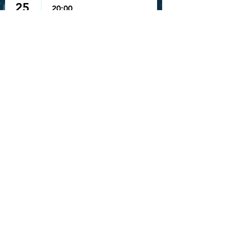
25
20:00
SORTEIO
INGRESSO -
ROCK IN RIO -
STRAY KIDS
28
19:30
SHOW: GAHO
"TO MARS
TOUR" -
BELÉM
30
16:00
FANMEETING:
BOUNPREM