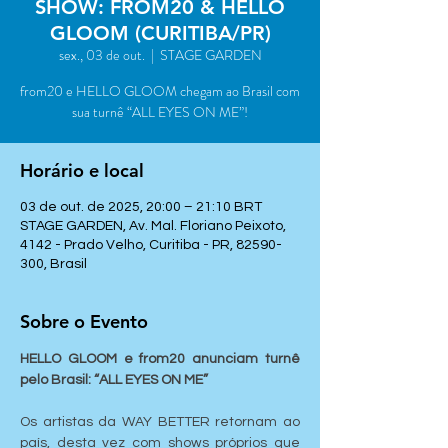
SHOW: FROM20 & HELLO
GLOOM (CURITIBA/PR)
sex., 03 de out.
  |  
STAGE GARDEN
from20 e HELLO GLOOM chegam ao Brasil com
sua turnê “ALL EYES ON ME”!
Horário e local
03 de out. de 2025, 20:00 – 21:10 BRT
STAGE GARDEN, Av. Mal. Floriano Peixoto,
4142 - Prado Velho, Curitiba - PR, 82590-
300, Brasil
Sobre o Evento
HELLO GLOOM e from20 anunciam turnê 
pelo Brasil: “ALL EYES ON ME”
Os artistas da WAY BETTER retornam ao 
país, desta vez com shows próprios que 