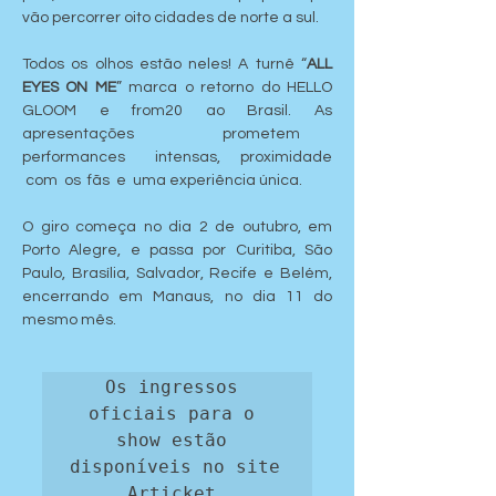
vão percorrer oito cidades de norte a sul.
Todos os olhos estão neles! A turnê “
ALL 
EYES ON ME
” marca o retorno do HELLO 
GLOOM e from20 ao Brasil. As 
apresentações   prometem   
performances   intensas,  proximidade 
 com  os  fãs  e  uma experiência única.
O giro começa no dia 2 de outubro, em 
Porto Alegre, e passa por Curitiba, São 
Paulo, Brasília, Salvador, Recife e Belém, 
encerrando em Manaus, no dia 11 do 
mesmo mês.
Os ingressos 
oficiais para o 
show estão 
disponíveis no site 
Articket.