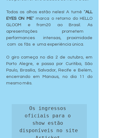
Todos os olhos estão neles! A turnê “
ALL 
EYES ON ME
” marca o retorno do HELLO 
GLOOM e from20 ao Brasil. As 
apresentações   prometem   
performances   intensas,  proximidade 
 com  os  fãs  e  uma experiência única.
O giro começa no dia 2 de outubro, em 
Porto Alegre, e passa por Curitiba, São 
Paulo, Brasília, Salvador, Recife e Belém, 
encerrando em Manaus, no dia 11 do 
mesmo mês.
Os ingressos 
oficiais para o 
show estão 
disponíveis no site 
Articket.