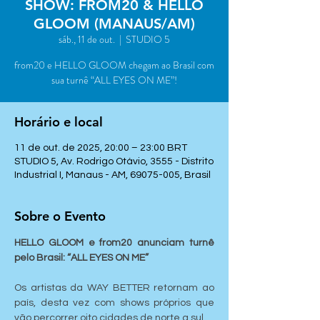
SHOW: FROM20 & HELLO
GLOOM (MANAUS/AM)
sáb., 11 de out.
  |  
STUDIO 5
from20 e HELLO GLOOM chegam ao Brasil com
sua turnê “ALL EYES ON ME”!
Horário e local
11 de out. de 2025, 20:00 – 23:00 BRT
STUDIO 5, Av. Rodrigo Otávio, 3555 - Distrito
Industrial I, Manaus - AM, 69075-005, Brasil
Sobre o Evento
HELLO GLOOM e from20 anunciam turnê 
pelo Brasil: “ALL EYES ON ME”
Os artistas da WAY BETTER retornam ao 
país, desta vez com shows próprios que 
vão percorrer oito cidades de norte a sul.