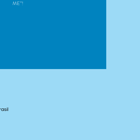
ME”!
asil