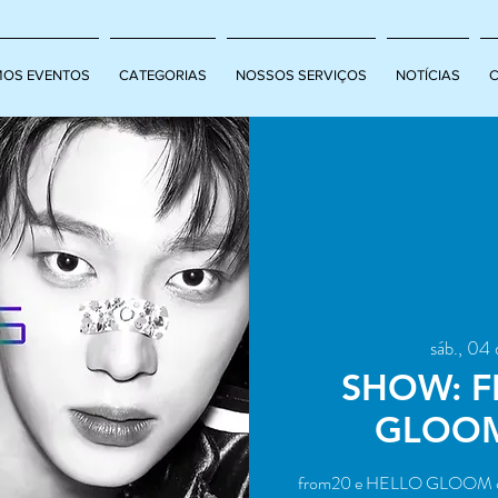
MOS EVENTOS
CATEGORIAS
NOSSOS SERVIÇOS
NOTÍCIAS
sáb., 04 
SHOW: F
GLOOM
from20 e HELLO GLOOM che