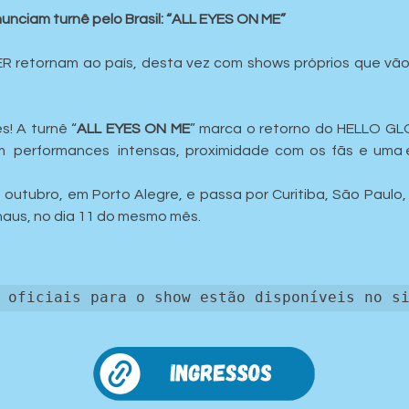
ciam turnê pelo Brasil: “ALL EYES ON ME”
 retornam ao país, desta vez com shows próprios que vão 
s! A turnê “
ALL EYES ON ME
” marca o retorno do HELLO GLO
 performances   intensas,  proximidade  com  os  fãs  e  uma 
outubro, em Porto Alegre, e passa por Curitiba, São Paulo, Br
aus, no dia 11 do mesmo mês.
 oficiais para o show estão disponíveis no s