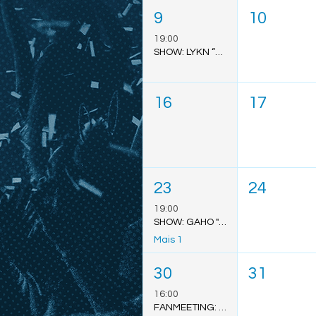
9
10
19:00
SHOW: LYKN “DUSK & DAWN” - SÃO PAULO
16
17
23
24
19:00
SHOW: GAHO "TO MARS TOUR" - SÃO LUÍS
Mais 1
30
31
16:00
FANMEETING: BOUNPREM 2026 - SÃO PAULO