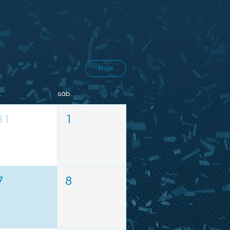
Hoje
.
sáb.
31
1
7
8