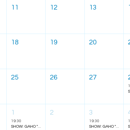
11
12
13
18
19
20
25
26
27
1
1
2
3
19:30
19:30
1
SHOW: GAHO "TO MARS TOUR" - SALVADOR
SHOW: GAHO "TO MARS TOUR" - FLORIANÓPOLIS