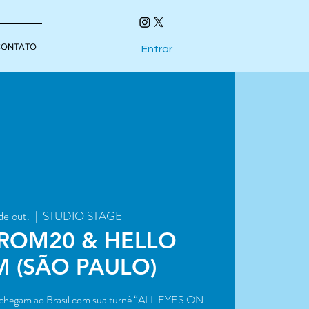
CONTATO
Entrar
de out.
  |  
STUDIO STAGE
ROM20 & HELLO
 (SÃO PAULO)
gam ao Brasil com sua turnê “ALL EYES ON