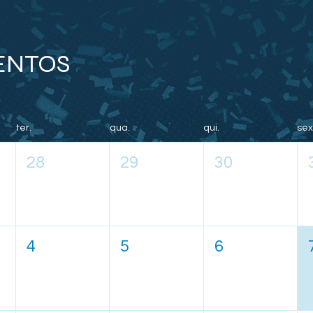
ENTOS
ter.
qua.
qui.
sex
28
29
30
4
5
6