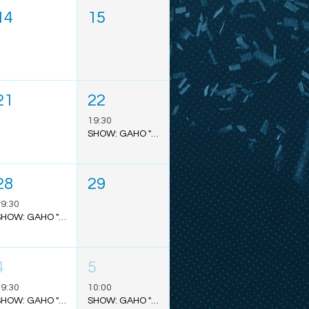
14
15
21
22
19:30
SHOW: GAHO "TO MARS TOUR" - SÃO PAULO
28
29
9:30
SHOW: GAHO "TO MARS TOUR" - BELÉM
4
5
9:30
10:00
SHOW: GAHO "TO MARS TOUR" - PORTO ALEGRE
SHOW: GAHO "TO MARS TOUR" - CURITIBA