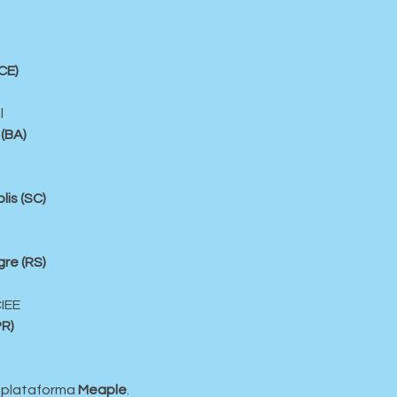
CE)
l
(BA)
lis (SC)
re (RS)
IEE
PR)
a plataforma 
Meaple
.