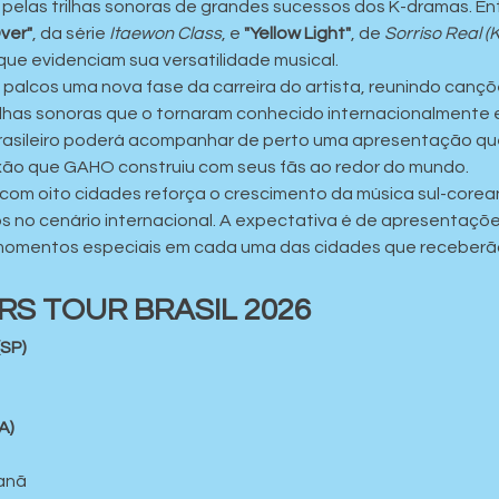
e pelas trilhas sonoras de grandes sucessos dos K-dramas. En
ver"
, da série 
Itaewon Class
, e 
"Yellow Light"
, de 
Sorriso Real (
que evidenciam sua versatilidade musical.
s palcos uma nova fase da carreira do artista, reunindo canç
rilhas sonoras que o tornaram conhecido internacionalmente e
brasileiro poderá acompanhar de perto uma apresentação q
xão que GAHO construiu com seus fãs ao redor do mundo.
com oito cidades reforça o crescimento da música sul-coreana
ros no cenário internacional. A expectativa é de apresentaç
momentos especiais em cada uma das cidades que receberão 
RS TOUR BRASIL 2026
(SP)
A)
anã