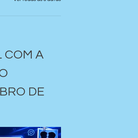
 COM A 
O 
BRO DE 