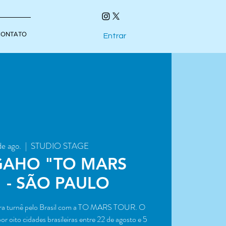
CONTATO
Entrar
de ago.
  |  
STUDIO STAGE
GAHO "TO MARS
 - SÃO PAULO
ra turnê pelo Brasil com a TO MARS TOUR. O
r oito cidades brasileiras entre 22 de agosto e 5