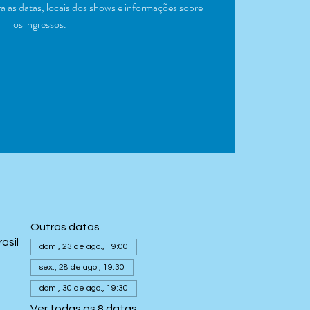
 as datas, locais dos shows e informações sobre
os ingressos.
Outras datas
asil
dom., 23 de ago., 19:00
sex., 28 de ago., 19:30
dom., 30 de ago., 19:30
Ver todas as 8 datas