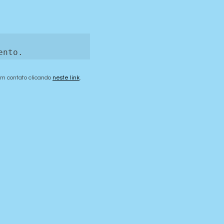


ento.
em contato clicando 
neste link
.