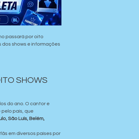
o passará por oito 
is dos shows e informações 
OITO SHOWS 
os do ano. O cantor e 
ê pelo país, que 
lo, São Luís, Belém, 
ãs em diversos países por 