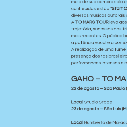
meio de sua carreira solo 
conhecidos estão 
"Start O
diversas músicas autorais 
A 
TO MARS TOUR
 leva ao
trajetória, sucessos das t
mais recentes. O público 
a potência vocal e a cone
A realização de uma turnê 
presença dos fãs brasilei
performances intensas e 
GAHO – TO MA
22 de agosto – São Paulo 
Local:
 Studio Stage
23 de agosto – São Luís (M
Local:
 Humberto de Marac