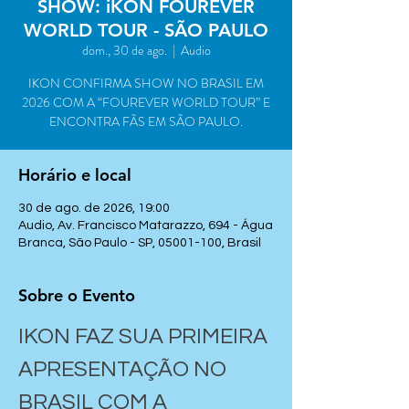
SHOW: iKON FOUREVER
WORLD TOUR - SÃO PAULO
dom., 30 de ago.
  |  
Audio
IKON CONFIRMA SHOW NO BRASIL EM
2026 COM A “FOUREVER WORLD TOUR” E
ENCONTRA FÃS EM SÃO PAULO.
Horário e local
30 de ago. de 2026, 19:00
Audio, Av. Francisco Matarazzo, 694 - Água
Branca, São Paulo - SP, 05001-100, Brasil
Sobre o Evento
IKON FAZ SUA PRIMEIRA 
APRESENTAÇÃO NO 
BRASIL COM A 