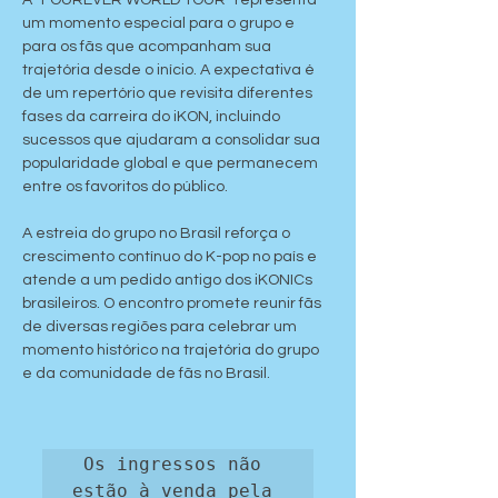
A “FOUREVER WORLD TOUR” representa 
um momento especial para o grupo e 
para os fãs que acompanham sua 
trajetória desde o início. A expectativa é 
de um repertório que revisita diferentes 
fases da carreira do iKON, incluindo 
sucessos que ajudaram a consolidar sua 
popularidade global e que permanecem 
entre os favoritos do público.
A estreia do grupo no Brasil reforça o 
crescimento contínuo do K-pop no país e 
atende a um pedido antigo dos iKONICs 
brasileiros. O encontro promete reunir fãs 
de diversas regiões para celebrar um 
momento histórico na trajetória do grupo 
e da comunidade de fãs no Brasil.
Os ingressos não 
estão à venda pela 