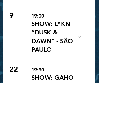
9
19:00
SHOW: LYKN
“DUSK &
DAWN” - SÃO
PAULO
22
19:30
Queue-Fair
SHOW: GAHO
"TO MARS
TOUR" - SÃO
PAULO
23
19:00
SHOW: GAHO