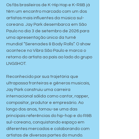
Os fãs brasileiros de K-Hip Hop e K-R&B já 
têm um encontro marcado com um dos 
artistas mais influentes da música sul-
coreana. Jay Park desembarca em São 
Paulo no dia 3 de setembro de 2026 para 
uma apresentação única da turnê 
mundial “Serenades & Body Rolls”. O show 
acontece no Vibra São Paulo e marca o 
retorno do artista ao país ao lado do grupo 
LNGSHOT.
Reconhecido por sua trajetória que 
ultrapassa fronteiras e gêneros musicais, 
Jay Park construiu uma carreira 
internacional sólida como cantor, rapper, 
compositor, produtor e empresário. Ao 
longo dos anos, tornou-se uma das 
principais referências do hip-hop e do R&B 
sul-coreano, conquistando espaço em 
diferentes mercados e colaborando com 
artistas de diversas partes do mundo.