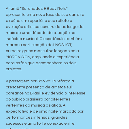
A turnê “Serenades & Body Rolls” 
apresenta uma nova fase de sua carreira 
e reúne um repertório que reflete a 
evolução artística construída ao longo de 
mais de uma década de atuação na 
indústria musical. O espetáculo também 
marca a participação do LNGSHOT, 
primeiro grupo masculino lançado pela 
MORE VISION, ampliando a experiência 
para os fãs que acompanham os dois 
projetos.
A passagem por São Paulo reforça a 
crescente presença de artistas sul-
coreanos no Brasil e evidencia o interesse 
do público brasileiro por diferentes 
vertentes da música asiática. A 
expectativa é de uma noite marcada por 
performances intensas, grandes 
sucessos e uma forte conexão entre 