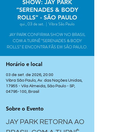
SHOW: JAY PARK
“SERENADES & BODY
ROLLS” - SÃO PAULO
qui., 03 de set.
  |  
Vibra São Paulo
JAY PARK CONFIRMA SHOW NO BRASIL
COM A TURNÊ “SERENADES & BODY
ROLLS” E ENCONTRA FÃS EM SÃO PAULO.
Horário e local
03 de set. de 2026, 20:00
Vibra São Paulo, Av. das Nações Unidas,
17955 - Vila Almeida, São Paulo - SP,
04795-100, Brasil
Sobre o Evento
JAY PARK RETORNA AO 