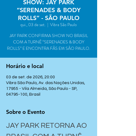
SHOW: JAY PARK
“SERENADES & BODY
ROLLS” - SÃO PAULO
qui., 03 de set.
  |  
Vibra São Paulo
JAY PARK CONFIRMA SHOW NO BRASIL
COM A TURNÊ “SERENADES & BODY
ROLLS” E ENCONTRA FÃS EM SÃO PAULO.
Horário e local
03 de set. de 2026, 20:00
Vibra São Paulo, Av. das Nações Unidas,
17955 - Vila Almeida, São Paulo - SP,
04795-100, Brasil
Sobre o Evento
JAY PARK RETORNA AO 