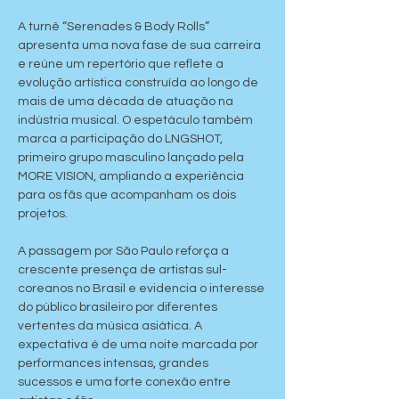
A turnê “Serenades & Body Rolls” 
apresenta uma nova fase de sua carreira 
e reúne um repertório que reflete a 
evolução artística construída ao longo de 
mais de uma década de atuação na 
indústria musical. O espetáculo também 
marca a participação do LNGSHOT, 
primeiro grupo masculino lançado pela 
MORE VISION, ampliando a experiência 
para os fãs que acompanham os dois 
projetos.
A passagem por São Paulo reforça a 
crescente presença de artistas sul-
coreanos no Brasil e evidencia o interesse 
do público brasileiro por diferentes 
vertentes da música asiática. A 
expectativa é de uma noite marcada por 
performances intensas, grandes 
sucessos e uma forte conexão entre 