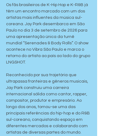
Os fãs brasileiros de K-Hip Hop e K-R&B já 
têm um encontro marcado com um dos 
artistas mais influentes da música sul-
coreana. Jay Park desembarca em São 
Paulo no dia 3 de setembro de 2026 para 
uma apresentação única da turnê 
mundial “Serenades & Body Rolls”. O show 
acontece no Vibra São Paulo e marca o 
retorno do artista ao país ao lado do grupo 
LNGSHOT.
Reconhecido por sua trajetória que 
ultrapassa fronteiras e gêneros musicais, 
Jay Park construiu uma carreira 
internacional sólida como cantor, rapper, 
compositor, produtor e empresário. Ao 
longo dos anos, tornou-se uma das 
principais referências do hip-hop e do R&B 
sul-coreano, conquistando espaço em 
diferentes mercados e colaborando com 
artistas de diversas partes do mundo.