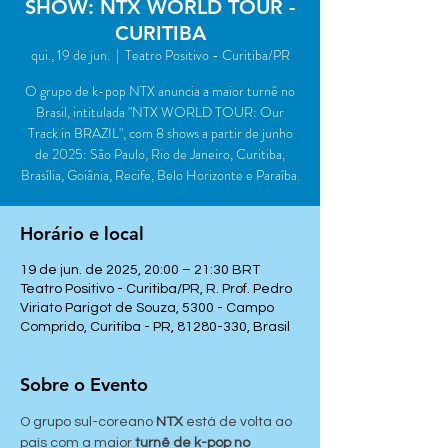
SHOW: NTX WORLD TOUR -
CURITIBA
qui., 19 de jun.
  |  
Teatro Positivo - Curitiba/PR
O grupo de k-pop NTX anuncia a maior turnê no
Brasil, intitulada "NTX WORLD TOUR: Our
Track in BRAZIL", com 8 shows a partir de junho
de 2025: São Paulo, Rio de Janeiro, Curitiba,
Brasília, Goiânia, Recife, Belo Horizonte e Paraíba.
Horário e local
19 de jun. de 2025, 20:00 – 21:30 BRT
Teatro Positivo - Curitiba/PR, R. Prof. Pedro
Viriato Parigot de Souza, 5300 - Campo
Comprido, Curitiba - PR, 81280-330, Brasil
Sobre o Evento
O grupo sul-coreano 
NTX
 está de volta ao 
país com a maior 
turnê de k-pop no 