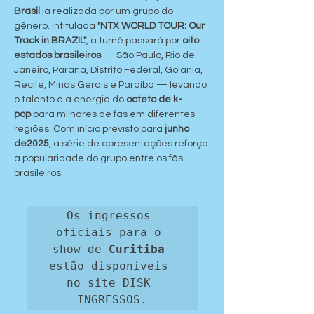
Brasil
 já realizada por um grupo do 
gênero. Intitulada 
"NTX WORLD TOUR: Our 
Track in BRAZIL"
, a turnê passará por 
oito 
estados brasileiros
 — São Paulo, Rio de 
Janeiro, Paraná, Distrito Federal, Goiânia, 
Recife, Minas Gerais e Paraíba — levando 
o talento e a energia do 
octeto de k-
pop
 para milhares de fãs em diferentes 
regiões. Com início previsto para 
junho 
de2025
, a série de apresentações reforça 
a popularidade do grupo entre os fãs 
brasileiros.
Os ingressos 
oficiais para o 
show de 
estão disponíveis 
no site DISK 
INGRESSOS.