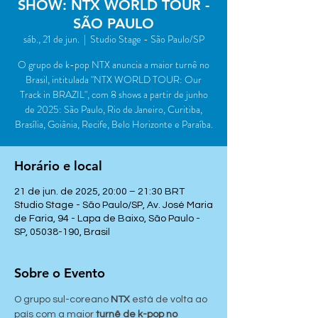
SHOW: NTX WORLD TOUR -
SÃO PAULO
sáb., 21 de jun.
  |  
Studio Stage - São Paulo/SP
O grupo de k-pop NTX anuncia a maior turnê no
Brasil, intitulada "NTX WORLD TOUR: Our
Track in BRAZIL", com 8 shows a partir de junho
de 2025: São Paulo, Rio de Janeiro, Curitiba,
Brasília, Goiânia, Recife, Belo Horizonte e Paraíba.
Horário e local
21 de jun. de 2025, 20:00 – 21:30 BRT
Studio Stage - São Paulo/SP, Av. José Maria
de Faria, 94 - Lapa de Baixo, São Paulo -
SP, 05038-190, Brasil
Sobre o Evento
O grupo sul-coreano 
NTX
 está de volta ao 
país com a maior 
turnê de k-pop no 