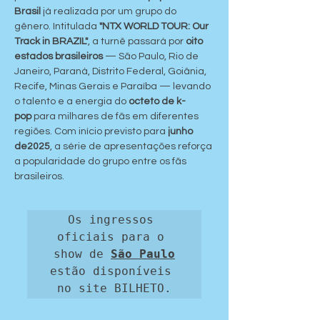
Brasil
 já realizada por um grupo do 
gênero. Intitulada 
"NTX WORLD TOUR: Our 
Track in BRAZIL"
, a turnê passará por 
oito 
estados brasileiros
 — São Paulo, Rio de 
Janeiro, Paraná, Distrito Federal, Goiânia, 
Recife, Minas Gerais e Paraíba — levando 
o talento e a energia do 
octeto de k-
pop
 para milhares de fãs em diferentes 
regiões. Com início previsto para 
junho 
de2025
, a série de apresentações reforça 
a popularidade do grupo entre os fãs 
brasileiros.
Os ingressos 
oficiais para o 
show de 
São Paulo
estão disponíveis 
no site BILHETO.