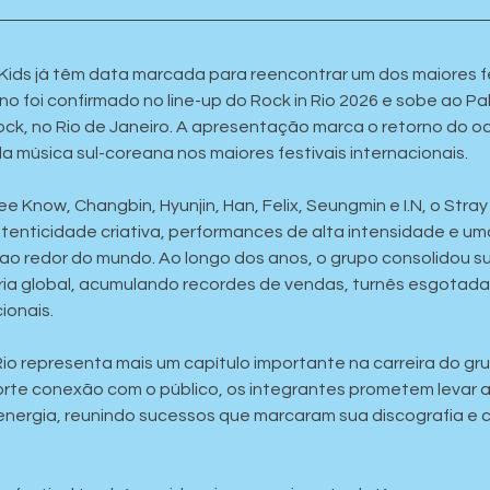
ay Kids já têm data marcada para reencontrar um dos maiores
no foi confirmado no line-up do Rock in Rio 2026 e sobe ao Pa
k, no Rio de Janeiro. A apresentação marca o retorno do octe
 música sul-coreana nos maiores festivais internacionais.
 Know, Changbin, Hyunjin, Han, Felix, Seungmin e I.N, o Stray
tenticidade criativa, performances de alta intensidade e um
ao redor do mundo. Ao longo dos anos, o grupo consolidou su
tria global, acumulando recordes de vendas, turnês esgotada
ionais.
Rio representa mais um capítulo importante na carreira do gr
rte conexão com o público, os integrantes prometem levar a
nergia, reunindo sucessos que marcaram sua discografia e 