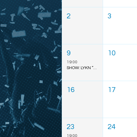
2
3
9
10
19:00
SHOW: LYKN “DUSK & DAWN” - SÃO PAULO
16
17
23
24
19:00