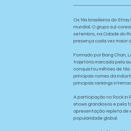
Os fãs brasileiros do Str
mundial. O grupo sul-corea
setembro, na Cidade do Roc
presença cada vez maior da
Formado por Bang Chan, Lee
trajetória marcada pela au
conquistou milhões de fãs 
principais nomes da indús
principais rankings internac
A participação no Rock in 
shows grandiosos e pela fo
apresentação repleta de e
popularidade global.