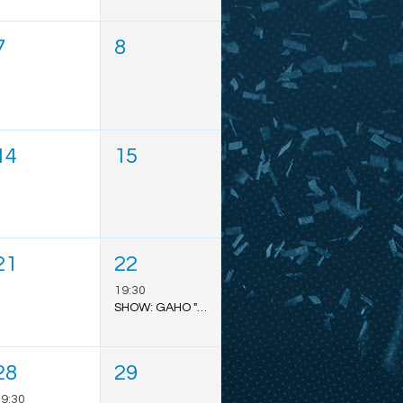
7
8
14
15
21
22
19:30
SHOW: GAHO "TO MARS TOUR" - SÃO PAULO
28
29
9:30