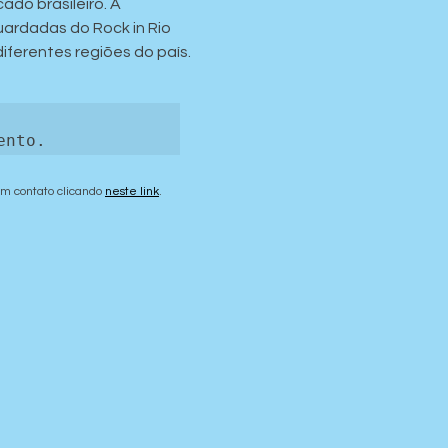
do brasileiro. A 
ardadas do Rock in Rio 
ferentes regiões do país.


ento.
em contato clicando 
neste link
.