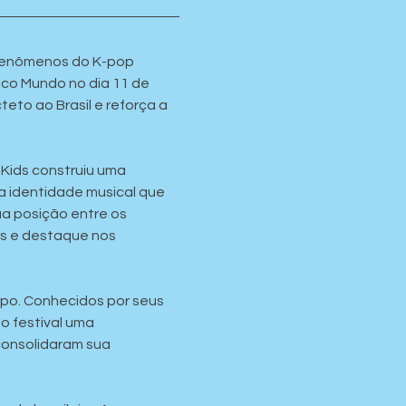
 fenômenos do K-pop 
lco Mundo no dia 11 de 
to ao Brasil e reforça a 
 Kids construiu uma 
a identidade musical que 
a posição entre os 
s e destaque nos 
upo. Conhecidos por seus 
o festival uma 
consolidaram sua 