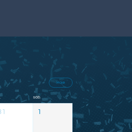
Hoje
.
sáb.
31
1