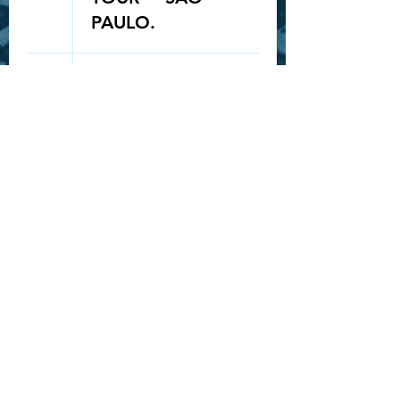
PAULO.
Queue-Fair
25
20:00
SORTEIO
INGRESSO -
ROCK IN RIO -
STRAY KIDS
28
19:30
SHOW: GAHO
"TO MARS
TOUR" -
BELÉM
30
16:00