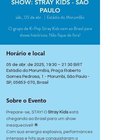
SHOW: STRAY KIDS - SÃO
PAULO
sáb., 05 de abr.
  |  
Estádio do MorumBis
O grupo de K-Pop Stray Kids vem ao Brasil para
shows históricos. Não fique de fora!
Horário e local
05 de abr. de 2025, 19:30 – 21:30 BRT
Estádio do MorumBis, Praça Roberto
Gomes Pedrosa, 1 - Morumbi, São Paulo -
SP, 05653-070, Brasil
Sobre o Evento
Prepare-se, STAY! O 
Stray Kids
 está 
chegando ao Brasil para um show 
inesquecível! 🌟
Com sua energia explosiva, performances 
intensas e hits que conquistaram o 