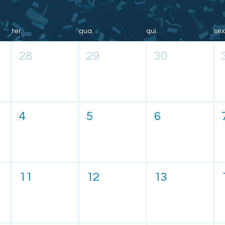
ter.
qua.
qui.
sex
28
29
30
4
5
6
11
12
13