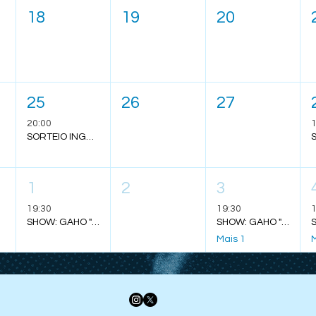
18
19
20
25
26
27
20:00
1
SORTEIO INGRESSO - ROCK IN RIO - STRAY KIDS
1
2
3
19:30
19:30
1
SHOW: GAHO "TO MARS TOUR" - SALVADOR
SHOW: GAHO "TO MARS TOUR" - FLORIANÓPOLIS
Mais 1
M