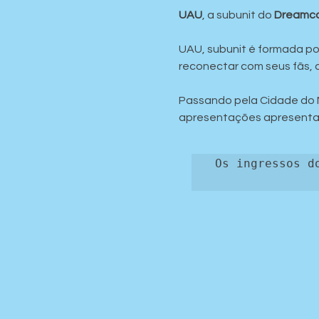
UAU
, a subunit do 
Dreamca
UAU, subunit é formada po
reconectar com seus fãs, an
Passando pela Cidade do M
apresentações apresentaç
Os ingressos d