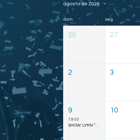
agosto de 2026
dom.
seg.
26
27
2
3
9
10
19:00
SHOW: LYKN “DUSK & DAWN” - SÃO PAULO