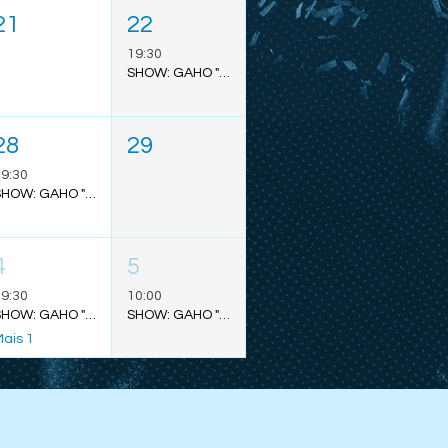
21
22
19:30
SHOW: GAHO "TO MARS TOUR" - SÃO PAULO
28
29
9:30
SHOW: GAHO "TO MARS TOUR" - BELÉM
4
5
9:30
10:00
SHOW: GAHO "TO MARS TOUR" - PORTO ALEGRE
SHOW: GAHO "TO MARS TOUR" - CURITIBA
ais 1