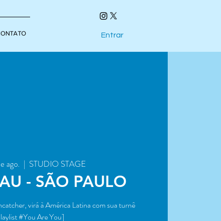
CONTATO
Entrar
de ago.
  |  
STUDIO STAGE
AU - SÃO PAULO
atcher, virá à América Latina com sua turnê
laylist #You Are You]