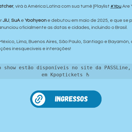
tcher
, virá à América Latina com sua turnê [Playlist 
#You
 Are 
r 
JiU
, 
SuA
 e 
Yoohyeon
 e debutou em maio de 2025, e que se p
unciou oficialmente as datas e cidades, incluindo o Brasil. 
éxico, Lima, Buenos Aires, São Paulo, Santiago e Bayamón, 
ões inesqueciveis e interações!
o show estão disponíveis no site da PASSLine, 
em Kpoptickets 🫰