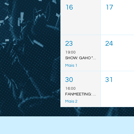
16
17
23
24
19:00
SHOW: GAHO "TO MARS TOUR" - SÃO LUÍS
Mais 1
30
31
16:00
FANMEETING: BOUNPREM 2026 - SÃO PAULO
Mais 2