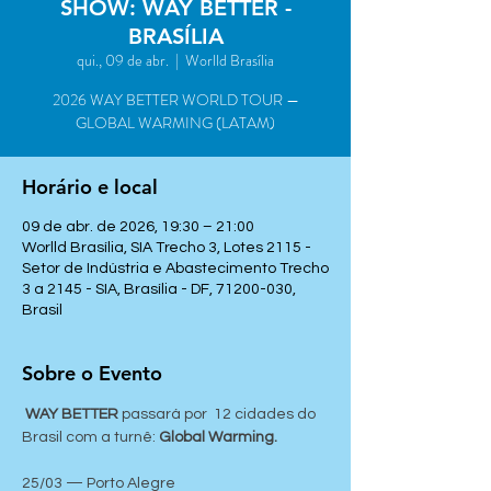
SHOW: WAY BETTER -
BRASÍLIA
qui., 09 de abr.
  |  
Worlld Brasília
2026 WAY BETTER WORLD TOUR —
GLOBAL WARMING (LATAM)
Horário e local
09 de abr. de 2026, 19:30 – 21:00
Worlld Brasília, SIA Trecho 3, Lotes 2115 -
Setor de Indústria e Abastecimento Trecho
3 a 2145 - SIA, Brasília - DF, 71200-030,
Brasil
Sobre o Evento
 WAY BETTER
 passará por  12 cidades do 
Brasil com a turnê: 
Global Warming.
25/03 — Porto Alegre