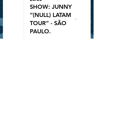
SHOW: JUNNY
“(NULL) LATAM
TOUR” - SÃO
Queue-Fair
PAULO.
25
20:00
SORTEIO
INGRESSO -
ROCK IN RIO -
STRAY KIDS
28
19:30
SHOW: GAHO
"TO MARS
TOUR" -