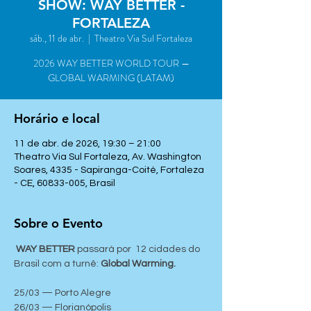
SHOW: WAY BETTER -
FORTALEZA
sáb., 11 de abr.
  |  
Theatro Via Sul Fortaleza
2026 WAY BETTER WORLD TOUR —
GLOBAL WARMING (LATAM)
Horário e local
11 de abr. de 2026, 19:30 – 21:00
Theatro Via Sul Fortaleza, Av. Washington
Soares, 4335 - Sapiranga-Coité, Fortaleza
- CE, 60833-005, Brasil
Sobre o Evento
 WAY BETTER
 passará por  12 cidades do 
Brasil com a turnê: 
Global Warming.
25/03 — Porto Alegre
26/03 — Florianópolis