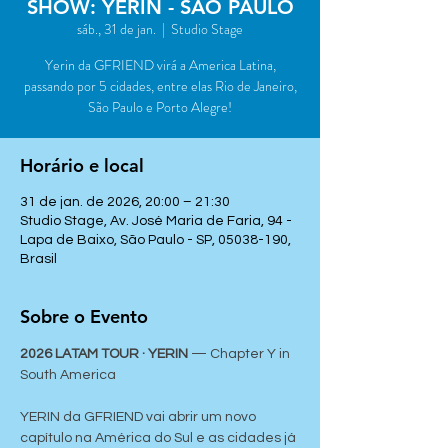
SHOW: YERIN - SÃO PAULO
sáb., 31 de jan.
  |  
Studio Stage
Yerin da GFRIEND virá a America Latina,
passando por 5 cidades, entre elas Rio de Janeiro,
São Paulo e Porto Alegre!
Horário e local
31 de jan. de 2026, 20:00 – 21:30
Studio Stage, Av. José Maria de Faria, 94 -
Lapa de Baixo, São Paulo - SP, 05038-190,
Brasil
Sobre o Evento
2026 LATAM TOUR · YERIN 
— Chapter Y in 
South America
YERIN da GFRIEND vai abrir um novo 
capítulo na América do Sul e as cidades já 