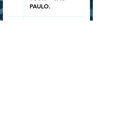
PAULO.
Queue-Fair
25
20:00
SORTEIO
INGRESSO -
ROCK IN RIO -
STRAY KIDS
28
19:30
SHOW: GAHO
"TO MARS
TOUR" -
BELÉM
30
16:00