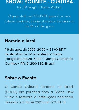
SHOW: YOUNITE - CURITIBA
ter., 19 de ago.
  |  
Teatro Positivo
O grupo de k-pop YOUNITE passará por sete
cidades brasileiras, totalizando nove shows entre os
dias 16 a 31 de agosto.
Horário e local
19 de ago. de 2025, 20:00 – 21:00 BRT
Teatro Positivo, R. Prof. Pedro Viriato
Parigot de Souza, 5300 - Campo Comprido,
Curitiba - PR, 81280-330, Brasil
Sobre o Evento
O Centro Cultural Coreano no Brasil 
(CCCB), em parceria com a Brand New 
Music e festivais e instituições nacionais, 
anuncia a K-Turnê 2025 com YOUNITE.