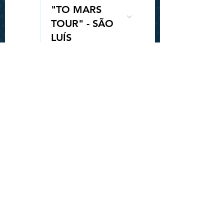
"TO MARS
TOUR" - SÃO
Queue-Fair
LUÍS
20:00
SHOW: JUNNY
“(NULL) LATAM
TOUR” - SÃO
PAULO.
28
19:30
SHOW: GAHO
"TO MARS
TOUR" -
BELÉM