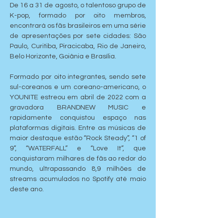
De 16 a 31 de agosto, o talentoso grupo de 
K-pop, formado por oito membros, 
encontrará os fãs brasileiros em uma série 
de apresentações por sete cidades: São 
Paulo, Curitiba, Piracicaba, Rio de Janeiro, 
Belo Horizonte, Goiânia e Brasília.
Formado por oito integrantes, sendo sete 
sul-coreanos e um coreano-americano, o 
YOUNITE estreou em abril de 2022 com a 
gravadora BRANDNEW MUSIC e 
rapidamente conquistou espaço nas 
plataformas digitais. Entre as músicas de 
maior destaque estão “Rock Steady”, “1 of 
9”, “WATERFALL” e “Love It”, que 
conquistaram milhares de fãs ao redor do 
mundo, ultrapassando 8,9 milhões de 
streams acumulados no Spotify até maio 
deste ano.