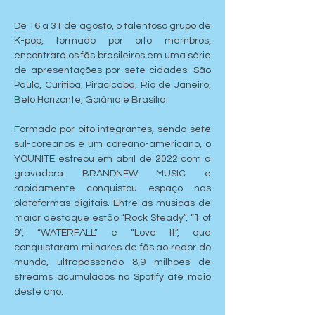
De 16 a 31 de agosto, o talentoso grupo de 
K-pop, formado por oito membros, 
encontrará os fãs brasileiros em uma série 
de apresentações por sete cidades: São 
Paulo, Curitiba, Piracicaba, Rio de Janeiro, 
Belo Horizonte, Goiânia e Brasília.
Formado por oito integrantes, sendo sete 
sul-coreanos e um coreano-americano, o 
YOUNITE estreou em abril de 2022 com a 
gravadora BRANDNEW MUSIC e 
rapidamente conquistou espaço nas 
plataformas digitais. Entre as músicas de 
maior destaque estão “Rock Steady”, “1 of 
9”, “WATERFALL” e “Love It”, que 
conquistaram milhares de fãs ao redor do 
mundo, ultrapassando 8,9 milhões de 
streams acumulados no Spotify até maio 
deste ano.