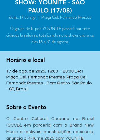
SHOW: YOUNITE - SÃO
PAULO (17/08)
dom., 17 de ago.
  |  
Praça Cel. Fernando Prestes
O grupo de k-pop YOUNITE passará por sete
cidades brasileiras, totalizando nove shows entre os
dias 16 a 31 de agosto.
Horário e local
17 de ago. de 2025, 19:00 – 20:00 BRT
Praça Cel. Fernando Prestes, Praça Cel.
Fernando Prestes - Bom Retiro, São Paulo
- SP, Brasil
Sobre o Evento
O Centro Cultural Coreano no Brasil 
(CCCB), em parceria com a Brand New 
Music e festivais e instituições nacionais, 
anuncia a K-Turnê 2025 com YOUNITE.