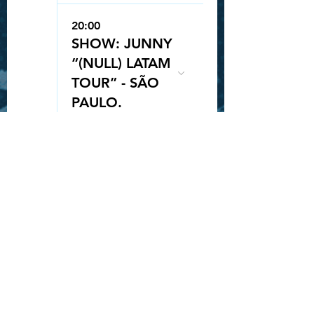
20:00
SHOW: JUNNY
“(NULL) LATAM
TOUR” - SÃO
Queue-Fair
PAULO.
25
20:00
SORTEIO
INGRESSO -
ROCK IN RIO -
STRAY KIDS
28
19:30
SHOW: GAHO
"TO MARS