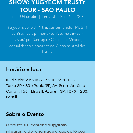
SHOW: YUGYEOM TRUSTY
TOUR - SÃO PAULO
qui., 03 de abr.
  |  
Terra SP - São Paulo/SP
Yugyeom, do GOT7, traz sua turnê solo TRUSTY
ao Brasil pela primeira vez. A turnê também
passará por Santiago e Cidade do México,
consolidando a presença do K-pop na América
Latina.
Horário e local
03 de abr. de 2025, 19:30 – 21:00 BRT
Terra SP - São Paulo/SP, Av. Salim Antônio
Curiati, 150 - Braz II, Avaré - SP, 18701-230,
Brasil
Sobre o Evento
O artista sul-coreano 
Yugyeom
, 
integrante do renomado grupo de K-pop 