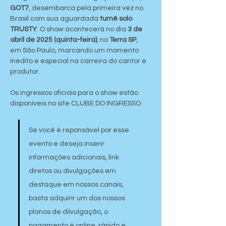
GOT7
, desembarca pela primeira vez no 
Brasil com sua aguardada 
turnê solo 
TRUSTY
. O show acontecerá no dia 
3 de 
abril de 2025 (quinta-feira)
, no 
Terra SP
, 
em São Paulo, marcando um momento 
inédito e especial na carreira do cantor e 
produtor.
Os ingressos oficiais para o show estão 
disponíveis no site CLUBE DO INGRESSO.
Se você é reponsável por esse 
evento e deseja inserir 
informações adicionais, link 
diretos ou divulgações em 
destaque em nossos canais, 
basta adquirir um dos nossos 
planos de dilvulgação, o 
pagamento é online, rápido e 